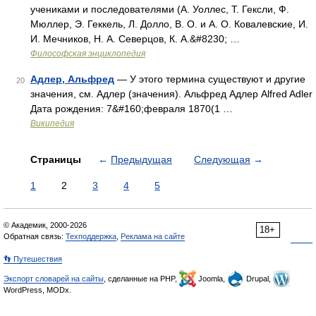
учениками и последователями (А. Уоллес, Т. Гексли, Ф.
Мюллер, Э. Геккель, Л. Долло, В. О. и А. О. Ковалевские, И.
И. Мечников, Н. А. Северцов, К. А.&#8230; …
Философская энциклопедия
Адлер, Альфред
— У этого термина существуют и другие
20
значения, см. Адлер (значения). Альфред Адлер Alfred Adler
Дата рождения: 7&#160;февраля 1870(1 …
Википедия
Страницы
←
Предыдущая
Следующая
→
1
2
3
4
5
© Академик, 2000-2026
18+
Обратная связь:
Техподдержка
,
Реклама на сайте
👣 Путешествия
Экспорт словарей на сайты
, сделанные на PHP,
Joomla,
Drupal,
WordPress, MODx.