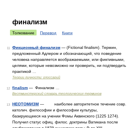
финализм
Толкование
Перевод
Книги
Фикционный финализм
— (Fictional finalism). Термин,
11
предложенный Адлером и обозначающий, что поведение
человека направляется воображаемыми, или фиктивными,
целями, которые невозможно ни проверить, ни подтвердить
практикой …
Теории личности: глоссарий
finalism
— Финализм …
12
Вестминстерский словарь теологических терминов
НЕОТОМИЗМ
— наиболее авторитетное течение совр.
13
католич. философии и философии культуры,
базирующееся на учении Фомы Аквинского (1225 1274).
Получил статус офиц. филос. доктрины Ватикана после