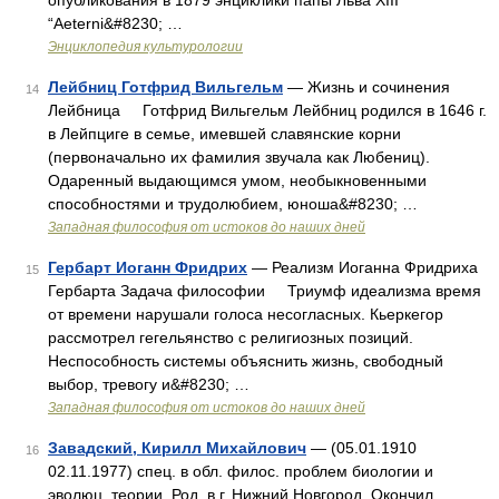
опубликования в 1879 энциклики папы Льва XIII
“Aeterni&#8230; …
Энциклопедия культурологии
Лейбниц Готфрид Вильгельм
— Жизнь и сочинения
14
Лейбница Готфрид Вильгельм Лейбниц родился в 1646 г.
в Лейпциге в семье, имевшей славянские корни
(первоначально их фамилия звучала как Любениц).
Одаренный выдающимся умом, необыкновенными
способностями и трудолюбием, юноша&#8230; …
Западная философия от истоков до наших дней
Гербарт Иоганн Фридрих
— Реализм Иоганна Фридриха
15
Гербарта Задача философии Триумф идеализма время
от времени нарушали голоса несогласных. Кьеркегор
рассмотрел гегельянство с религиозных позиций.
Неспособность системы объяснить жизнь, свободный
выбор, тревогу и&#8230; …
Западная философия от истоков до наших дней
Завадский, Кирилл Михайлович
— (05.01.1910
16
02.11.1977) спец. в обл. филос. проблем биологии и
эволюц. теории. Род. в г. Нижний Новгород. Окончил