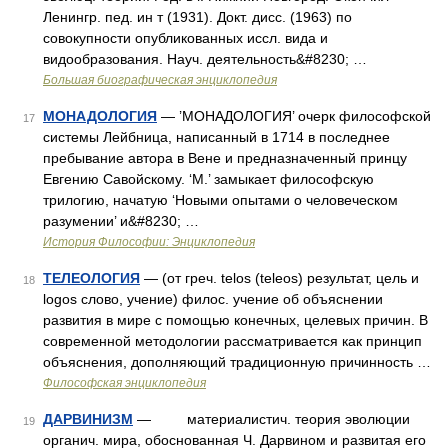
Ленингр. пед. ин т (1931). Докт. дисс. (1963) по
совокупности опубликованных иссл. вида и
видообразования. Науч. деятельность&#8230; …
Большая биографическая энциклопедия
МОНАДОЛОГИЯ
— ’МОНАДОЛОГИЯ’ очерк философской
17
системы Лейбница, написанный в 1714 в последнее
пребывание автора в Вене и предназначенный принцу
Евгению Савойскому. ‘М.’ замыкает философскую
трилогию, начатую ‘Новыми опытами о человеческом
разумении’ и&#8230; …
История Философии: Энциклопедия
ТЕЛЕОЛОГИЯ
— (от греч. telos (teleos) результат, цель и
18
logos слово, учение) филос. учение об объяснении
развития в мире с помощью конечных, целевых причин. В
современной методологии рассматривается как принцип
объяснения, дополняющий традиционную причинность …
Философская энциклопедия
ДАРВИНИЗМ
— материалистич. теория эволюции
19
органич. мира, обоснованная Ч. Дарвином и развитая его